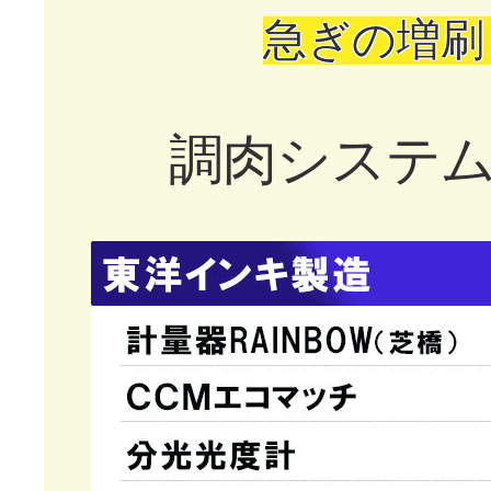
急ぎの増刷
調肉システ