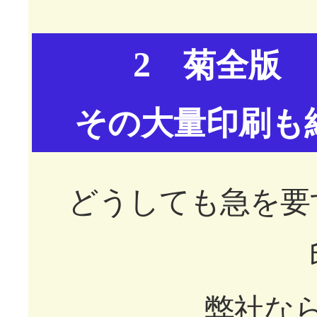
2
菊全版 
その大量印刷も
どうしても急を要
弊社な