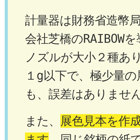
計量器は財務省造幣
会社芝橋のRAIBO
ノズルが大小２種あ
１g以下で、極少量の
も、誤差はありませ
また、
展色見本を作
ます
。同じ銘柄の紙