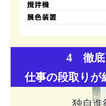
4
徹底
仕事の段取りが
独自進