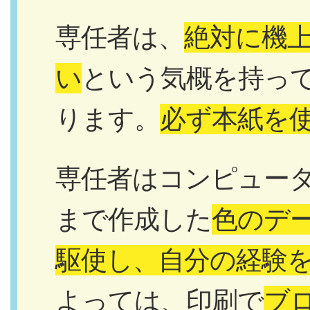
専任者は、
絶対に機
い
という気概を持っ
ります。
必ず本紙を
専任者はコンピュー
まで作成した
色のデ
駆使し、自分の経験
よっては、印刷で
ブ