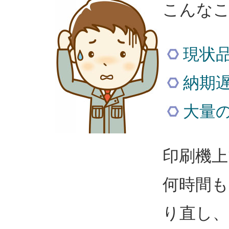
こんな
現状
納期
大量
印刷機上
何時間も
り直し