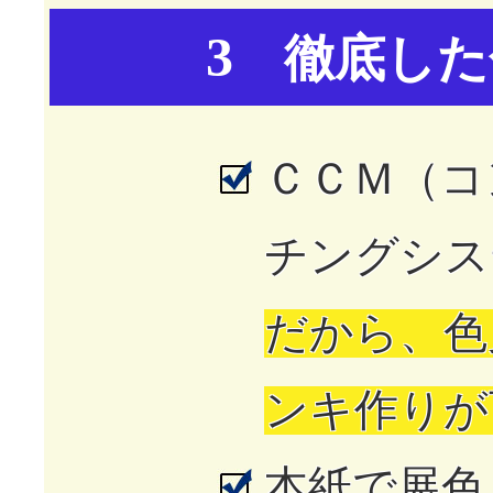
3
徹底した
ＣＣＭ（コ
チングシス
だから、色
ンキ作りが
本紙で展色